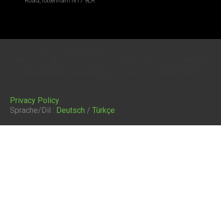
Road,Tottenham N17 9LR
Therapie und Behandlung Für Alkoholsucht Drogensucht
Rauchsucht Abnehmen Stress schnell abnehmen mit akupunktur
laseraukupunktur therapien für alkoholismus drogensucht
behandlung therapie kliniken in Frankfurt Stuttgart Berlin
Duisburg.
Privacy Policy
Sprache/Dil :
Deutsch
/
Türkçe