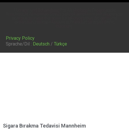
Therapie und Behandlung Für Alkoholsucht Drogensucht
Rauchsucht Abnehmen Stress schnell abnehmen mit akupunktur
laseraukupunktur therapien für alkoholismus drogensucht
behandlung therapie kliniken in Frankfurt Stuttgart Berlin
Duisburg.
Privacy Policy
Sprache/Dil :
Deutsch
/
Türkçe
Sigara Bırakma Tedavisi Mannheim