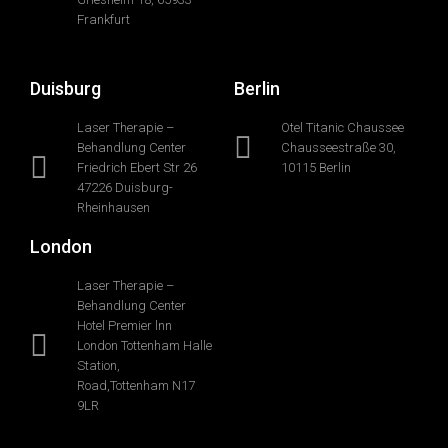
Frankfurt
Duisburg
Berlin
Laser Therapie –
Otel Titanic Chaussee
Behandlung Center
Chausseestraße 30,
Friedrich Ebert Str 26
10115 Berlin
47226 Duisburg-
Rheinhausen
London
Laser Therapie –
Behandlung Center
Hotel Premier lnn
London Tottenham Halle
Station,
Road,Tottenham N17
9LR