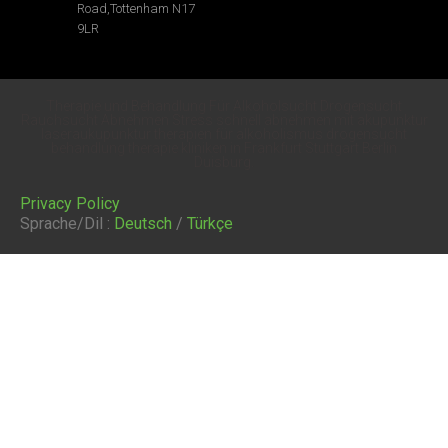
Road,Tottenham N17
9LR
Therapie und Behandlung Für Alkoholsucht Drogensucht
Rauchsucht Abnehmen Stress schnell abnehmen mit akupunktur
laseraukupunktur therapien für alkoholismus drogensucht
behandlung therapie kliniken in Frankfurt Stuttgart Berlin
Duisburg.
Privacy Policy
Sprache/Dil :
Deutsch
/
Türkçe