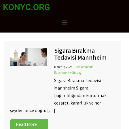
KONYC.ORG
Sigara Bırakma
Tedavisi Mannheim
March 9, 2026
|
No Comments
|
Raucherentwöhnung
Sigara Bırakma Tedavisi
Mannheim Sigara
bağımlılığından kurtulmak
cesaret, kararlılık ve her
şeyden önce doğru […]
Read More →