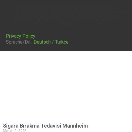
Therapie und Behandlung Für Alkoholsucht Drogensucht
Rauchsucht Abnehmen Stress schnell abnehmen mit akupunktur
laseraukupunktur therapien für alkoholismus drogensucht
behandlung therapie kliniken in Frankfurt Stuttgart Berlin
Duisburg.
Privacy Policy
Sprache/Dil :
Deutsch
/
Türkçe
Sigara Bırakma Tedavisi Mannheim
March 9, 2026