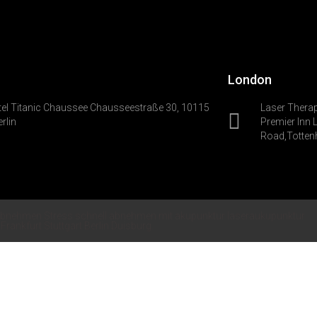
London
tel Titanic Chaussee Chausseestraße 30, 10115
Laser Therap
erlin
Premier lnn 
Road,Totte
bnehmen Stress schnell abnehmen mit akupunktur laseraukupunktur
rankfurt Stuttgart Berlin Duisburg.