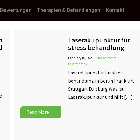
 Bewertungen
Therapien & Behandlungen
Kontakt
n
Laserakupunktur für
d
stress behandlung
February 16, 2023
|
No Comments
|
Lasertherapie
Laserakupunktur für stress
behandlung in Berlin Frankfurt
Stuttgart Duisburg Was ist
d
Laserakupunktur und hilft […]
Read More →