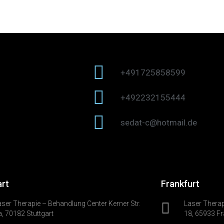
+491725858599
+492232155444
sedat-c@hotmail.de
art
Frankfurt
aser Therapie – Behandlung Center Kerner Str.
Laser Therap
a, 70182 Stuttgart
18, 65933 Fr