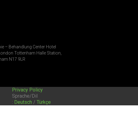
ie – Behandlung Center Hotel
London Tottenham Halle Station,
nham N17 9LR
Privacy Policy
Sprache/Dil
:
Deutsch
/
Türkçe