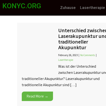
KONYC.ORG
Zuhause
Lasertherapie
Unterschied zwische
Laserakupunktur un
traditioneller
Akupunktur
February 26, 2023
|
No Comments
|
Lasertherapie
Was ist der Unterschied
zwischen Laserakupunktur un
traditioneller Akupunktur? Laserakupunktur und
traditionelle Akupunktur sind […]
Read More →