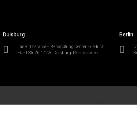
Duisburg
Berlin
Laser Therapie – Behandlung Center Friedrich
O
Ebert Str 26 47226 Duisburg- Rheinhausen
B
Therapie und Behandlung Für Alkoholsucht Drogensucht Rauchsucht A
therapien für alkoholismus drogensucht behandlung therapie kliniken in F