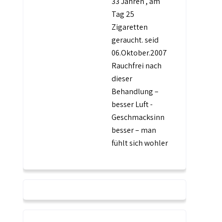
33 Jahren , am
Tag 25
Zigaretten
geraucht. seid
06.Oktober.2007
Rauchfrei nach
dieser
Behandlung –
besser Luft -
Geschmacksinn
besser – man
fühlt sich wohler