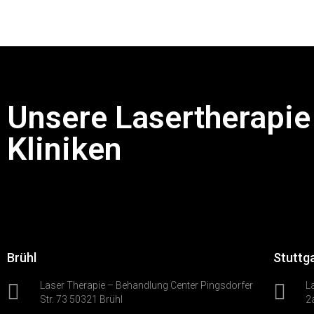
Unsere Lasertherapie
Kliniken
Brühl
Stuttg
Laser Therapie – Behandlung Center Pingsdorfer
L
Str. 73 50321 Brühl
2