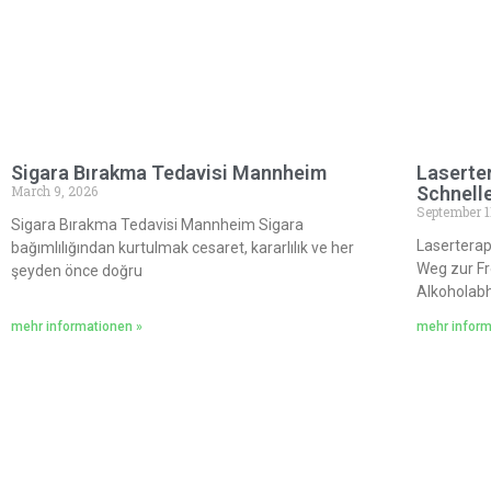
Sigara Bırakma Tedavisi Mannheim
Laserter
March 9, 2026
Schnelle
September 1
Sigara Bırakma Tedavisi Mannheim Sigara
Laserterap
bağımlılığından kurtulmak cesaret, kararlılık ve her
Weg zur Fr
şeyden önce doğru
Alkoholabh
mehr informationen »
mehr inform