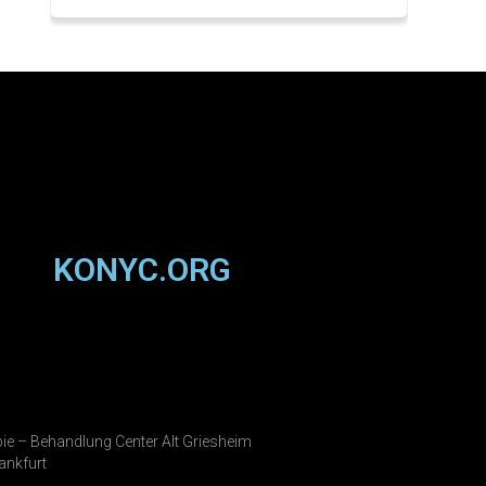
KONYC.ORG
ie – Behandlung Center Alt Griesheim
ankfurt