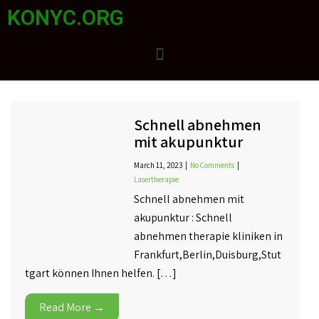
KONYC.ORG
Schnell abnehmen
mit akupunktur
March 11, 2023
|
No Comments
|
Lasertherapie
Schnell abnehmen mit
akupunktur : Schnell
abnehmen therapie kliniken in
Frankfurt,Berlin,Duisburg,Stut
tgart können Ihnen helfen. […]
Read More →