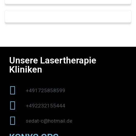
Unsere Lasertherapie
Kliniken
+491725858599
+492232155444
sedat-c@hotmail.de