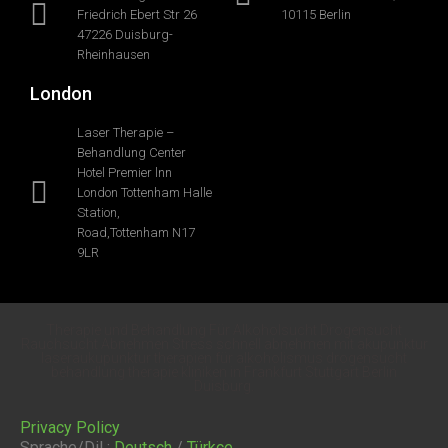
Friedrich Ebert Str 26
10115 Berlin
47226 Duisburg-
Rheinhausen
London
Laser Therapie –
Behandlung Center
Hotel Premier lnn
London Tottenham Halle
Station,
Road,Tottenham N17
9LR
Therapie und Behandlung Für Alkoholsucht Drogensucht
Rauchsucht Abnehmen Stress schnell abnehmen mit akupunktur
laseraukupunktur therapien für alkoholismus drogensucht
behandlung therapie kliniken in Frankfurt Stuttgart Berlin
Duisburg.
Privacy Policy
Sprache/Dil :
Deutsch
/
Türkçe