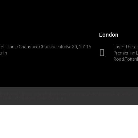
London
tel Titanic Chaussee Chausseestraße 30, 10115
Laser Therap
erlin
Premier lnn 
Road,Totte
bnehmen Stress schnell abnehmen mit akupunktur laseraukupunktur
rankfurt Stuttgart Berlin Duisburg.