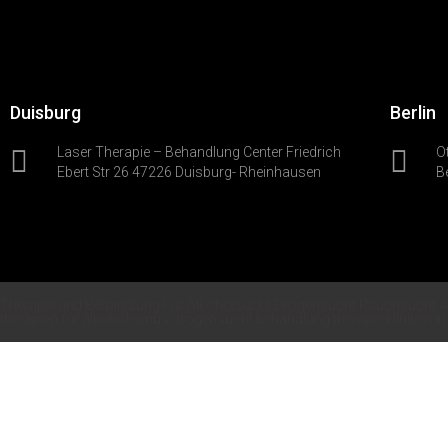
Duisburg
Berlin
Laser Therapie – Behandlung Center Friedrich
O
Ebert Str 26 47226 Duisburg- Rheinhausen
B
Therapie und Behandlung Für Alkoholsucht Drogensucht Rauchsucht A
therapien für alkoholismus drogensucht behandlung therapie kliniken in F