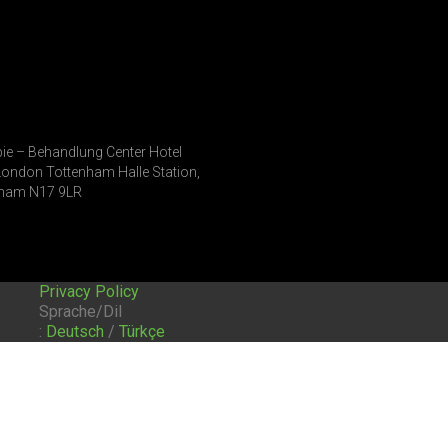
ie – Behandlung Center Hotel
London Tottenham Halle Station,
nham N17 9LR
Privacy Policy
Sprache/Dil
:
Deutsch
/
Türkçe