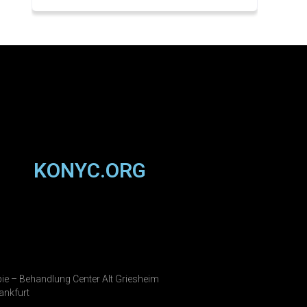
KONYC.ORG
ie – Behandlung Center Alt Griesheim
ankfurt