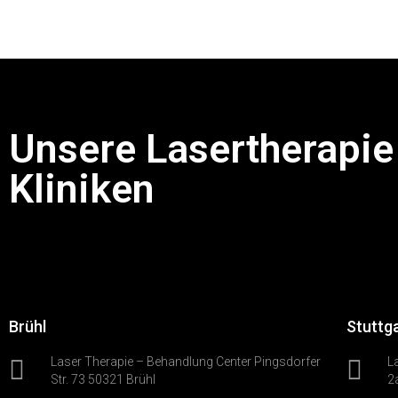
Unsere Lasertherapie
Kliniken
Brühl
Stuttg
Laser Therapie – Behandlung Center Pingsdorfer
L
Str. 73 50321 Brühl
2