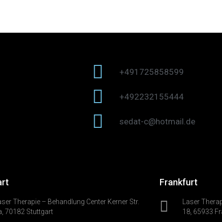
+491725858599
+492232155444
sedat-c@hotmail.de
art
Frankfurt
aser Therapie – Behandlung Center Kerner Str.
Laser Therap
a, 70182 Stuttgart
18, 65933 Fr