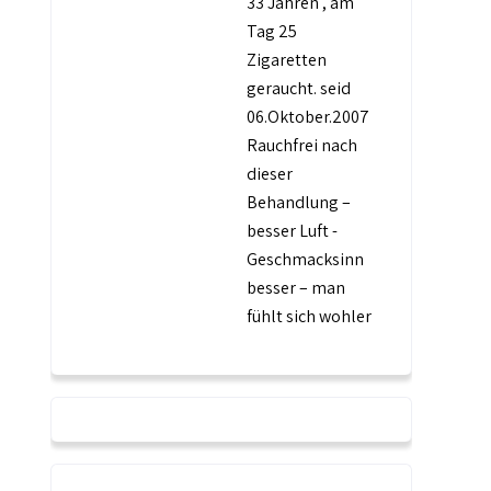
33 Jahren , am
Tag 25
Zigaretten
geraucht. seid
06.Oktober.2007
Rauchfrei nach
dieser
Behandlung –
besser Luft -
Geschmacksinn
besser – man
fühlt sich wohler