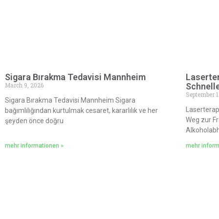
Sigara Bırakma Tedavisi Mannheim
Laserter
March 9, 2026
Schnelle
September 1
Sigara Bırakma Tedavisi Mannheim Sigara
Laserterap
bağımlılığından kurtulmak cesaret, kararlılık ve her
Weg zur Fr
şeyden önce doğru
Alkoholabh
mehr informationen »
mehr inform