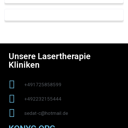
Unsere Lasertherapie
Kliniken
+491725858599
+492232155444
sedat-c@hotmail.de