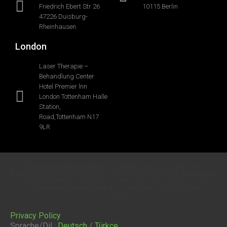
Friedrich Ebert Str 26
10115 Berlin
47226 Duisburg-
Rheinhausen
London
Laser Therapie –
Behandlung Center
Hotel Premier lnn
London Tottenham Halle
Station,
Road,Tottenham N17
9LR
Therapie und Behandlung Für Alkoholsucht Drogensucht
Rauchsucht Abnehmen Stress schnell abnehmen mit akupunktur
laseraukupunktur therapien für alkoholismus drogensucht
behandlung therapie kliniken in Frankfurt Stuttgart Berlin
Duisburg.
Privacy Policy
Sprache/Dil :
Deutsch
/
Türkçe